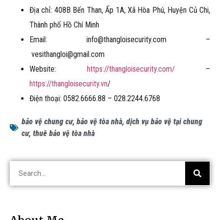
Địa chỉ: 408B Bến Than, Ấp 1A, Xã Hòa Phú, Huyện Củ Chi,
Thành phố Hồ Chí Minh
Email: info@thangloisecurity.com –
vesithangloi@gmail.com
Website:
https://thangloisecurity.com/
–
https://thangloisecurity.vn
/
Điện thoại: 0582.6666.88 – 028.2244.6768
bảo vệ chung cư
,
bảo vệ tòa nhà
,
dịch vụ bảo vệ tại chung
cư
,
thuê bảo vệ tòa nhà