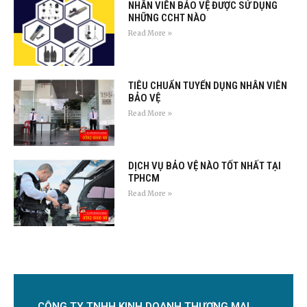
NHÂN VIÊN BẢO VỆ ĐƯỢC SỬ DỤNG
NHỮNG CCHT NÀO
Read More »
TIÊU CHUẨN TUYỂN DỤNG NHÂN VIÊN
BẢO VỆ
Read More »
DỊCH VỤ BẢO VỆ NÀO TỐT NHẤT TẠI
TPHCM
Read More »
CÔNG TY TNHH KINH DOANH THƯƠNG MẠI