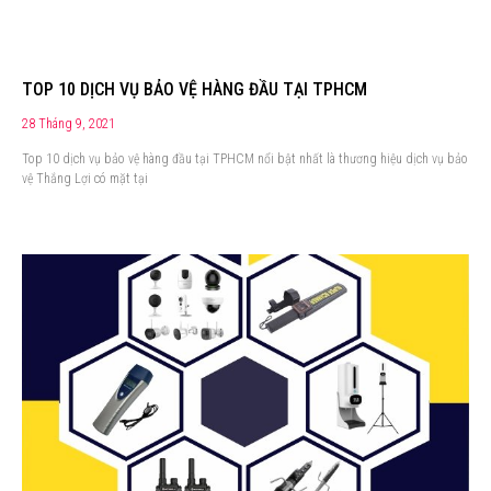
TOP 10 DỊCH VỤ BẢO VỆ HÀNG ĐẦU TẠI TPHCM
28 Tháng 9, 2021
Top 10 dịch vụ bảo vệ hàng đầu tại TPHCM nổi bật nhất là thương hiệu dịch vụ bảo
vệ Thắng Lợi có mặt tại