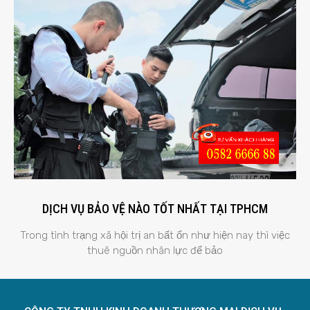
DỊCH VỤ BẢO VỆ NÀO TỐT NHẤT TẠI TPHCM
Trong tình trạng xã hội trị an bất ổn như hiện nay thì việc
thuê nguồn nhân lực để bảo