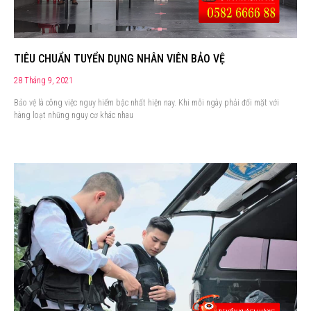
TIÊU CHUẨN TUYỂN DỤNG NHÂN VIÊN BẢO VỆ
28 Tháng 9, 2021
Bảo vệ là công việc nguy hiểm bậc nhất hiện nay. Khi mỗi ngày phải đối mặt với
hàng loạt những nguy cơ khác nhau