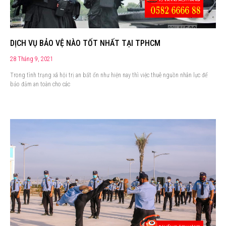
DỊCH VỤ BẢO VỆ NÀO TỐT NHẤT TẠI TPHCM
28 Tháng 9, 2021
Trong tình trạng xã hội trị an bất ổn như hiện nay thì việc thuê nguồn nhân lực để
bảo đảm an toàn cho các