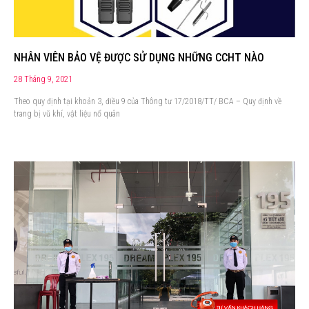
NHÂN VIÊN BẢO VỆ ĐƯỢC SỬ DỤNG NHỮNG CCHT NÀO
28 Tháng 9, 2021
Theo quy định tại khoản 3, điều 9 của Thông tư 17/2018/TT/ BCA – Quy định về
trang bị vũ khí, vật liệu nổ quân