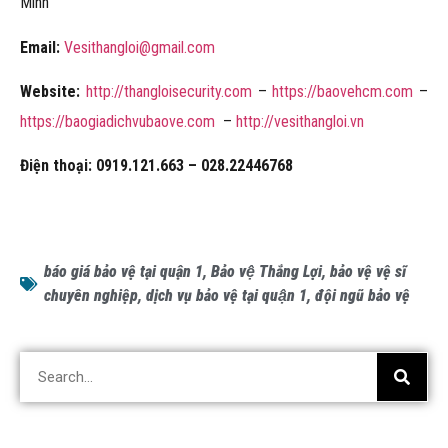
Minh
Email:
Vesithangloi@gmail.com
Website:
http://thangloisecurity.com
–
https://baovehcm.com
–
https://baogiadichvubaove.com
–
http://vesithangloi.vn
Điện thoại:
0919.121.663 – 028.22446768
báo giá bảo vệ tại quận 1
,
Bảo vệ Thắng Lợi
,
bảo vệ vệ sĩ
chuyên nghiệp
,
dịch vụ bảo vệ tại quận 1
,
đội ngũ bảo vệ