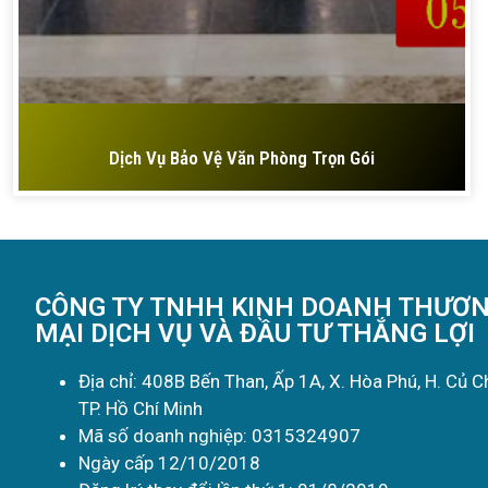
Dịch Vụ Bảo Vệ Văn Phòng Trọn Gói
CÔNG TY TNHH KINH DOANH THƯƠ
MẠI DỊCH VỤ VÀ ĐẦU TƯ THẮNG LỢI
Địa chỉ: 408B Bến Than, Ấp 1A, X. Hòa Phú, H. Củ Ch
TP. Hồ Chí Minh
Mã số doanh nghiệp: 0315324907
Ngày cấp 12/10/2018