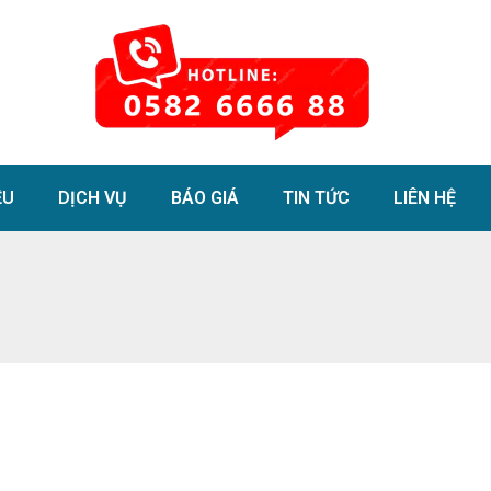
ỆU
DỊCH VỤ
BÁO GIÁ
TIN TỨC
LIÊN HỆ