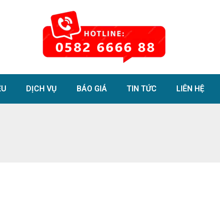
ỆU
DỊCH VỤ
BÁO GIÁ
TIN TỨC
LIÊN HỆ