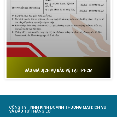
BÁO GIÁ DỊCH VỤ BẢO VỆ TẠI TPHCM
CÔNG TY TNHH KINH DOANH THƯƠNG MẠI DỊCH VỤ
VÀ ĐẦU TƯ THẮNG LỢI