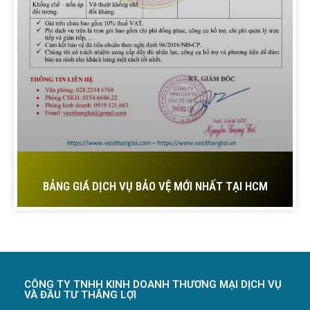
BẢNG GIÁ DỊCH VỤ BẢO VỆ MỚI NHẤT TẠI HCM
CÔNG TY TNHH KINH DOANH THƯƠNG MẠI DỊCH VỤ
VÀ ĐẦU TƯ THẮNG LỢI